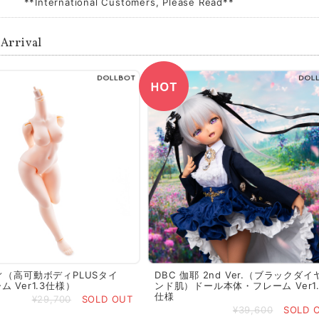
**International Customers, Please Read**
Arrival
ィ（高可動ボディPLUSタイ
DBC 伽耶 2nd Ver.（ブラックダイ
 Ver1.3仕様）
ンド肌）ドール本体・フレーム Ver1.
仕様
¥29,700
SOLD OUT
¥39,600
SOLD 