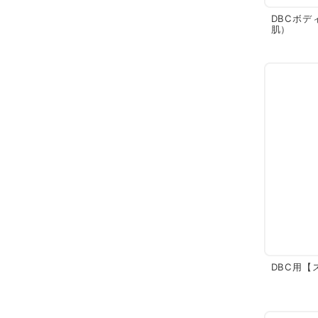
DBCボデ
肌）
DBC用【