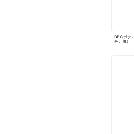
DBCボデ
チナ肌）