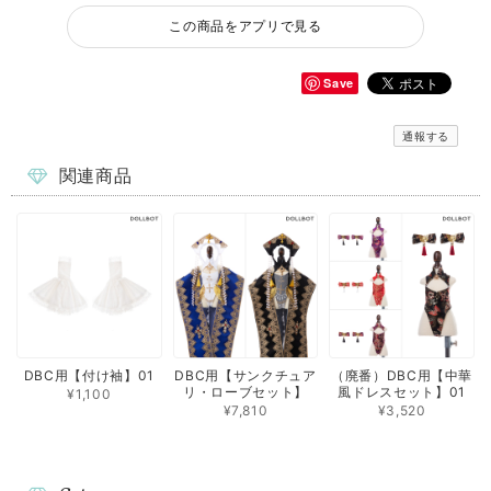
この商品をアプリで見る
Save
通報する
関連商品
DBC用【付け袖】01
DBC用【サンクチュア
（廃番）DBC用【中華
リ・ローブセット】
風ドレスセット】01
¥1,100
¥7,810
¥3,520