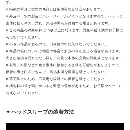
す。
※ 掲載の写真は実際の商品とは多少異なる場合があります。
※ 外皮パーツの製造はハンドメイドがメインとなりますので、ヘッドと
素体に軽くキズ、汚れ、気泡や黒点が付着する場合があります。
※ この商品の対象年齢は15歳以上になります。対象年齢未満のお子様に
与えないでください。
※ 小さい部品があるので、口や目の中に入れないでください。
※ 商品の箱については輸送の都合で多少の傷を生じる場合があります。
大きな破損や汚れでない限り、箱及び本体の交換の対象外となります。
※ 衣装、布類などの色が素体に接触すると移る可能性がありますので、
保管の際は白布で包んで、高温多湿な環境を避けてください。
※ 落下防止のため、不安定な場所での保管を避けてください。
※ 梱包材の袋は頭にかぶると窒息の危険があるため、お子様やペットに
与えないでください。
✦ ヘッドスリーブの装着方法