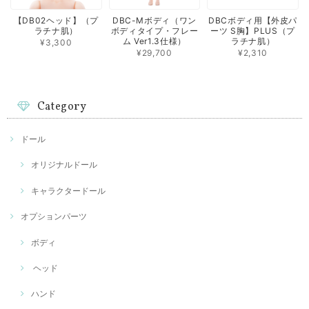
【DB02ヘッド】（プ
DBC-Mボディ（ワン
DBCボディ用【外皮パ
ラチナ肌）
ボディタイプ・フレー
ーツ S胸】PLUS（プ
ム Ver1.3仕様）
ラチナ肌）
¥3,300
¥29,700
¥2,310
Category
ドール
オリジナルドール
キャラクタードール
オプションパーツ
ボディ
ヘッド
ハンド