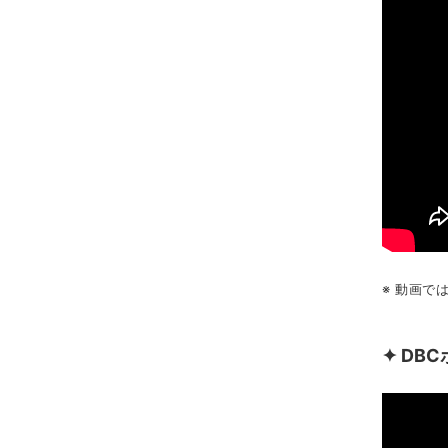
※ 動画
✦ D