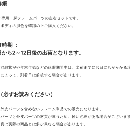
詳細
ィ専用 脚フレームパーツの左右セットです。
のボディの肌色を確認の上ご購入ください。
け時期 ：
日から2～12日後の出荷となります。
文の混雑状況や年末年始などの休暇期間中は、出荷までにお日にちがかかる
況によって、到着日は前後する場合があります。
 （必ずお読みください）
や外皮パーツを含めないフレーム単品での販売になります。
ームパーツと外皮パーツの材質が違うため、軽い色差がある場合がございま
写真は実際の商品とは多少異なる場合があります。