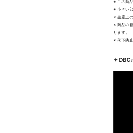
※ この商
※ 小さい
※ 生産上
※ 商品
ります。
※ 落下防
✦ DB