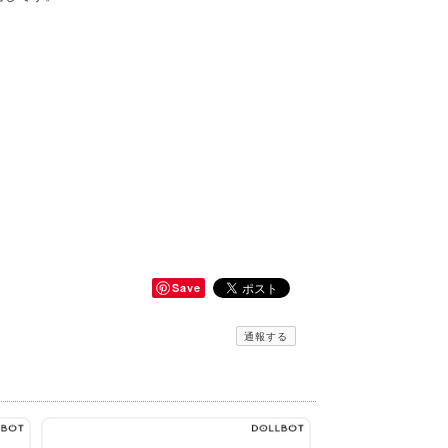
Save
通報する