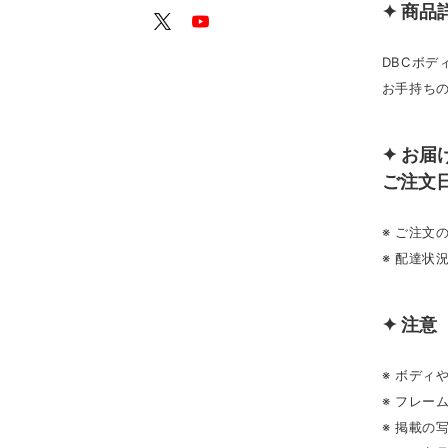
✦ 商品
DBCボデ
お手持ち
✦ お届
ご注文
※ ご注
※ 配達状
✦ 注意
※ ボディ
※ フレ
※ 掲載の