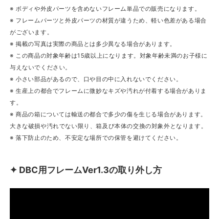
※ ボディや外皮パーツを含めないフレーム単品での販売になります。
※ フレームパーツと外皮パーツの材質が違うため、軽い色差がある場合
がございます。
※ 掲載の写真は実際の商品とは多少異なる場合があります。
※ この商品の対象年齢は15歳以上になります。対象年齢未満のお子様に
与えないでください。
※ 小さい部品があるので、口や目の中に入れないでください。
※ 生産上の都合でフレームに微妙なキズや汚れが付着する場合がありま
す。
※ 商品の箱については輸送の都合で多少の傷を生じる場合があります。
大きな破損や汚れでない限り、箱及び本体の交換の対象外となります。
※ 落下防止のため、不安定な場所での保管を避けてください。
✦ DBC用フレームVer1.3の取り外し方