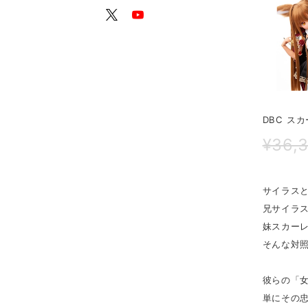
DBC ス
¥36,
サイラス
兄サイラ
妹スカー
そんな対
彼らの「
単にその