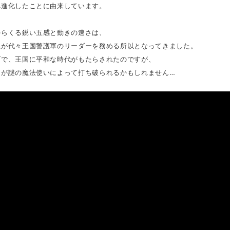
へ進化したことに由来しています。
からくる鋭い五感と動きの速さは、
系が代々王国警護軍のリーダーを務める所以となってきました。
げで、王国に平和な時代がもたらされたのですが、
てが謎の魔法使いによって打ち破られるかもしれません…