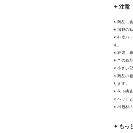
✦ 注意
※ 商品に
※ 掲載の
※ 外皮
す。
※ 衣装
※ この商
※ 小さい
※ 商品
ります。
※ 落下防
※ ヘッ
※ 梱包
✦ もっ