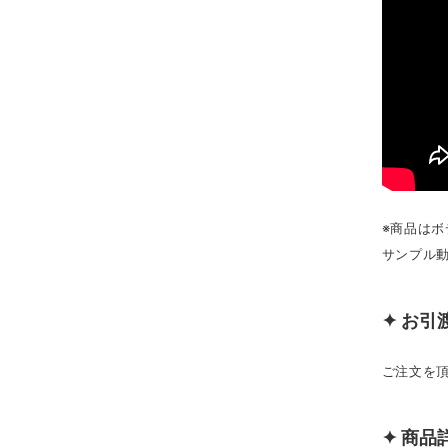
※商品は
サンプル
✦ お引
ご注文を頂
✦ 商品