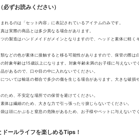
 （必ずお読みください）
含まれるのは「セット内容」に表記されているアイテムのみです。
写真は実際の商品とは多少異なる場合があります。
パーツの製造はハンドメイドがメインとなりますので、ヘッドと素体に軽く
、布類などの色が素体に接触すると移る可能性がありますので、保管の際は
品の対象年齢は15歳以上になります。対象年齢未満のお子様に与えないで
部品があるので、口や目の中に入れないでください。
の箱については輸送の都合で多少の傷を生じる場合があります。大きな破損
止のため、不安定な場所での保管を避けてください。
ドと素体は繊細のため、大きな力で引っ張ったり捩じらないでください。
材の袋は頭にかぶると窒息の危険があるため、お子様やペットに与えないで
とドールライフを楽しめるTips！