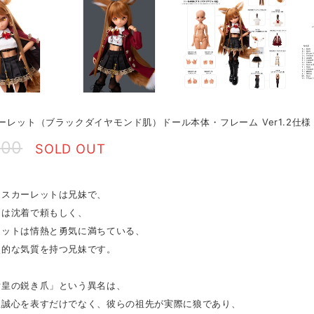
カーレット（ブラックダイヤモンド肌）ドール本体・フレーム Ver1.2仕様
300
SOLD OUT
とスカーレットは兄妹で、
スは沈着で頼もしく、
レットは情熱と勇気に満ちている、
照的な気質を持つ兄妹です。
女皇の鋭き爪」という異名は、
忠誠心を表すだけでなく、彼らの祖先が実際に狼であり、