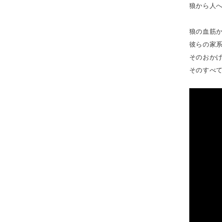
狼から人
狼の血筋
彼らの家
そのおか
そのすべ