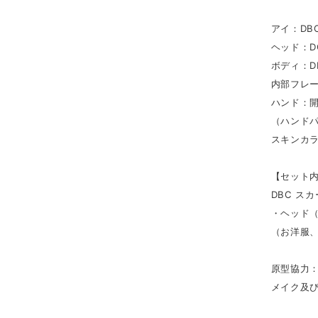
アイ：DB
ヘッド：D
ボディ：D
内部フレーム
ハンド：開
（ハンドパ
スキンカ
【セット
DBC ス
・ヘッド（
（お洋服
原型協力
メイク及び