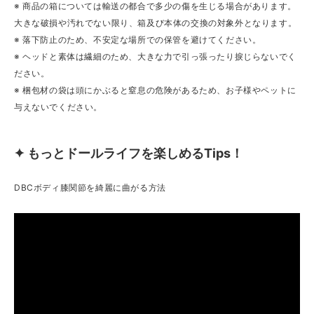
※ 商品の箱については輸送の都合で多少の傷を生じる場合があります。
大きな破損や汚れでない限り、箱及び本体の交換の対象外となります。
※ 落下防止のため、不安定な場所での保管を避けてください。
※ ヘッドと素体は繊細のため、大きな力で引っ張ったり捩じらないでく
ださい。
※ 梱包材の袋は頭にかぶると窒息の危険があるため、お子様やペットに
与えないでください。
✦ もっとドールライフを楽しめるTips！
DBCボディ膝関節を綺麗に曲がる方法