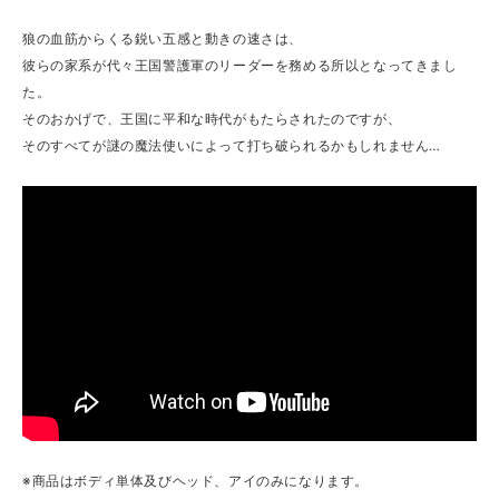
狼の血筋からくる鋭い五感と動きの速さは、
彼らの家系が代々王国警護軍のリーダーを務める所以となってきまし
た。
そのおかげで、王国に平和な時代がもたらされたのですが、
そのすべてが謎の魔法使いによって打ち破られるかもしれません…
※商品はボディ単体及びヘッド、アイのみになります。