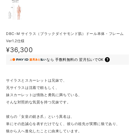
DBC-M サイラス（ブラックダイヤモンド肌）ドール本体・フレーム
Ver1.2仕様
¥36,300
なら
手数料無料の
翌月払いでOK
サイラスとスカーレットは兄妹で、
兄サイラスは沈着で頼もしく、
妹スカーレットは情熱と勇気に満ちている、
そんな対照的な気質を持つ兄妹です。
彼らの「女皇の鋭き爪」という異名は、
単にその忠誠心を表すだけでなく、彼らの祖先が実際に狼であり、
狼から人へ進化したことに由来しています。