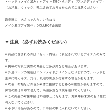
・ヘッド（メイク済み）+ アイ + DBC-Mボディ（ワンボディタイプ）
（お洋服、ウィッグ、靴は含めておりませんのでご注意ください）
原型協力：あさちゃんち、いろねぢ
メイク及びアイ製作：DOLLBOT企画室
✦ 注意 （必ずお読みください）
※ 商品に含まれるのは「セット内容」に表記されているアイテムのみで
す。
※ 掲載の写真は実際の商品とは多少異なる場合があります。
※ 外皮パーツの製造はハンドメイドがメインとなりますので、ヘッドと
素体に軽くキズ、汚れ、気泡や黒点が付着する場合があります。
※ 衣装、布類などの色が素体に接触すると移る可能性がありますので、
保管の際は白布で包んで、高温多湿な環境を避けてください。
※ この商品の対象年齢は15歳以上になります。対象年齢未満のお子様に
与えないでください。
※ 小さい部品があるので、口や目の中に入れないでください。