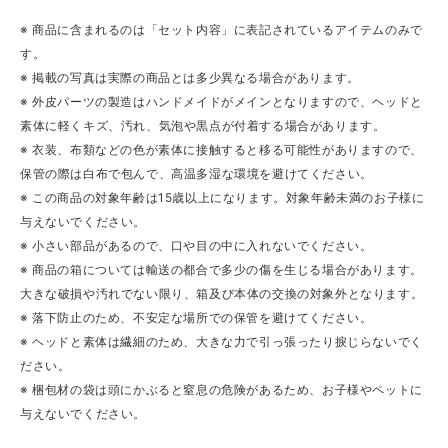
※ 商品に含まれるのは「セット内容」に表記されているアイテムのみで
す。
※ 掲載の写真は実際の商品とは多少異なる場合があります。
※ 外皮パーツの製造はハンドメイドがメインとなりますので、ヘッドと
素体に軽くキズ、汚れ、気泡や黒点が付着する場合があります。
※ 衣装、布類などの色が素体に接触すると移る可能性がありますので、
保管の際は白布で包んで、高温多湿な環境を避けてください。
※ この商品の対象年齢は15歳以上になります。対象年齢未満のお子様に
与えないでください。
※ 小さい部品があるので、口や目の中に入れないでください。
※ 商品の箱については輸送の都合で多少の傷を生じる場合があります。
大きな破損や汚れでない限り、箱及び本体の交換の対象外となります。
※ 落下防止のため、不安定な場所での保管を避けてください。
※ ヘッドと素体は繊細のため、大きな力で引っ張ったり捩じらないでく
ださい。
※ 梱包材の袋は頭にかぶると窒息の危険があるため、お子様やペットに
与えないでください。