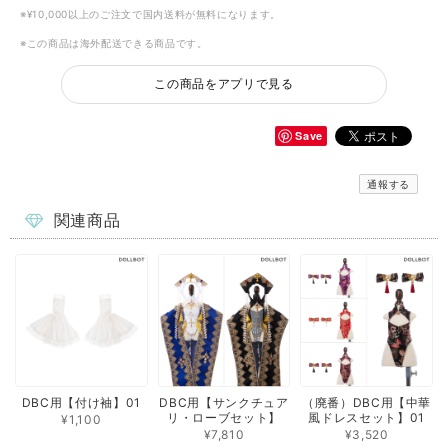
※¥10,000以上のご注文で国内送料が無料になります。
※この商品は海外配送できる商品です。
この商品をアプリで見る
Save
通報する
関連商品
DBC用【付け袖】01
DBC用【サンクチュア
（廃番）DBC用【中華
リ・ローブセット】
風ドレスセット】01
¥1,100
¥7,810
¥3,520