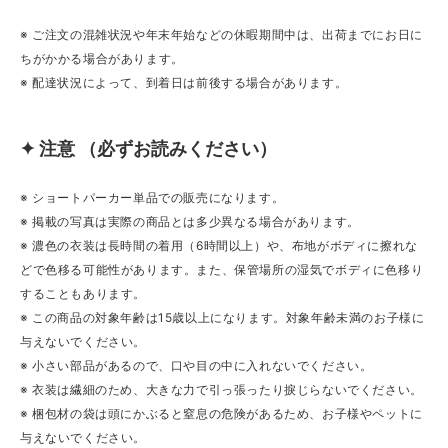
※ ご注文の混雑状況や年末年始などの休暇期間中は、出荷までにお日に
ちがかかる場合があります。
※ 配達状況によって、到着日は前後する場合があります。
✦ 注意 （必ずお読みください）
※ ショートパーカー単品での販売になります。
※ 掲載の写真は実際の商品とは多少異なる場合があります。
※ 濃色の衣装は長時間の着用（6時間以上）や、布地がボディに擦れな
どで色移る可能性があります。また、保管場所の湿気でボディに色移り
することもあります。
※ この商品の対象年齢は15歳以上になります。対象年齢未満のお子様に
与えないでください。
※ 小さい部品があるので、口や目の中に入れないでください。
※ 衣装は繊細のため、大きな力で引っ張ったり捩じらないでください。
※ 梱包材の袋は頭にかぶると窒息の危険があるため、お子様やペットに
与えないでください。