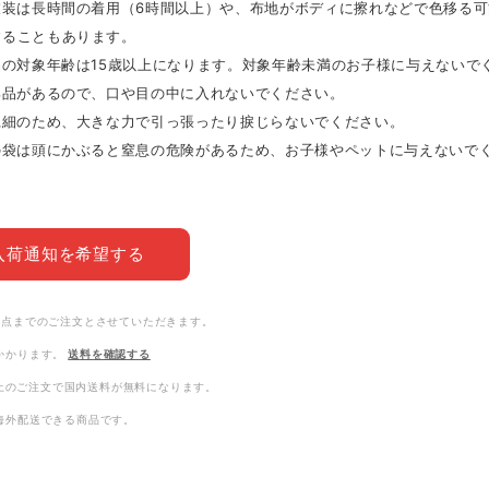
の衣装は長時間の着用（6時間以上）や、布地がボディに擦れなどで色移る
することもあります。
品の対象年齢は15歳以上になります。対象年齢未満のお子様に与えないで
部品があるので、口や目の中に入れないでください。
繊細のため、大きな力で引っ張ったり捩じらないでください。
材の袋は頭にかぶると窒息の危険があるため、お子様やペットに与えないで
入荷通知を希望する
3点までのご注文とさせていただきます。
かかります。
送料を確認する
0以上のご注文で国内送料が無料になります。
海外配送できる商品です。