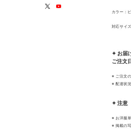
カラー：
対応サイズ
DBC
✦ お届
ご注文
※ ご注
※ 配達状
✦ 注意
※ お洋服
※ 掲載の