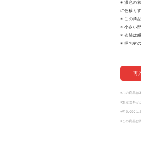
※ 濃色
に色移り
※ この商
※ 小さい
※ 衣装は
※ 梱包
再
※この商品は
※別途送料が
※¥10,00
※この商品は