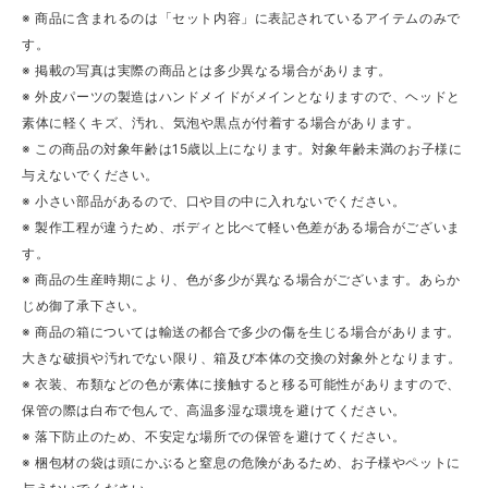
※ 商品に含まれるのは「セット内容」に表記されているアイテムのみで
す。
※ 掲載の写真は実際の商品とは多少異なる場合があります。
※ 外皮パーツの製造はハンドメイドがメインとなりますので、ヘッドと
素体に軽くキズ、汚れ、気泡や黒点が付着する場合があります。
※ この商品の対象年齢は15歳以上になります。対象年齢未満のお子様に
与えないでください。
※ 小さい部品があるので、口や目の中に入れないでください。
※ 製作工程が違うため、ボディと比べて軽い色差がある場合がございま
す。
※ 商品の生産時期により、色が多少が異なる場合がございます。あらか
じめ御了承下さい。
※ 商品の箱については輸送の都合で多少の傷を生じる場合があります。
大きな破損や汚れでない限り、箱及び本体の交換の対象外となります。
※ 衣装、布類などの色が素体に接触すると移る可能性がありますので、
保管の際は白布で包んで、高温多湿な環境を避けてください。
※ 落下防止のため、不安定な場所での保管を避けてください。
※ 梱包材の袋は頭にかぶると窒息の危険があるため、お子様やペットに