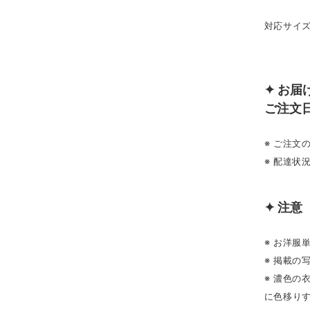
対応サイズ
DBC
✦ お届
ご注文
※ ご注
※ 配達状
✦ 注意
※ お洋服
※ 掲載の
※ 濃色
に色移り