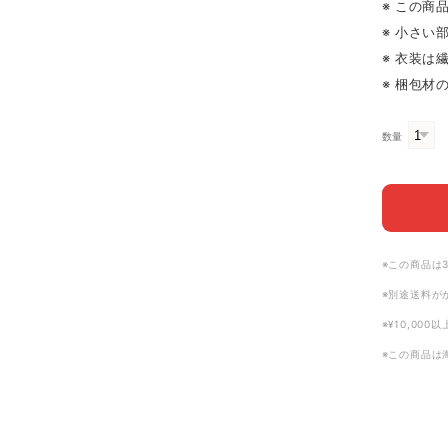
※ この商
※ 小さい
※ 衣装は
※ 梱包
数量
※この商品は
※別途送料が
※¥10,00
※この商品は