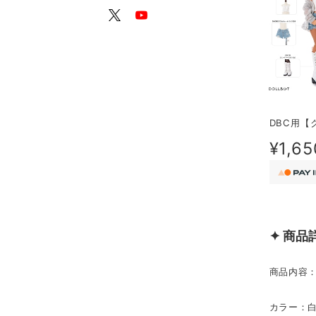
DBC用【
¥1,65
✦ 商品
商品内容
カラー：