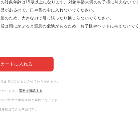
品の対象年齢は15歳以上になります。対象年齢未満のお子様に与えないで
部品があるので、口や目の中に入れないでください。
繊細のため、大きな力で引っ張ったり捩じらないでください。
材の袋は頭にかぶると窒息の危険があるため、お子様やペットに与えないで
カートに入れる
3点までのご注文とさせていただきます。
かかります。
送料を確認する
0以上のご注文で国内送料が無料になります。
海外配送できる商品です。