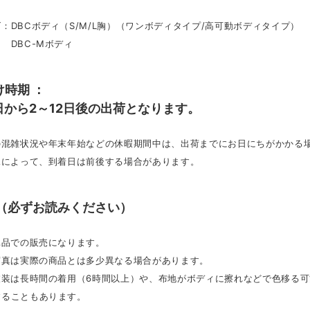
：DBCボディ（S/M/L胸）（ワンボディタイプ/高可動ボディタイプ）
-Mボディ
け時期 ：
日から2～12日後の出荷となります。
文の混雑状況や年末年始などの休暇期間中は、出荷までにお日にちがかかる
況によって、到着日は前後する場合があります。
 （必ずお読みください）
単品での販売になります。
写真は実際の商品とは多少異なる場合があります。
の衣装は長時間の着用（6時間以上）や、布地がボディに擦れなどで色移る
することもあります。