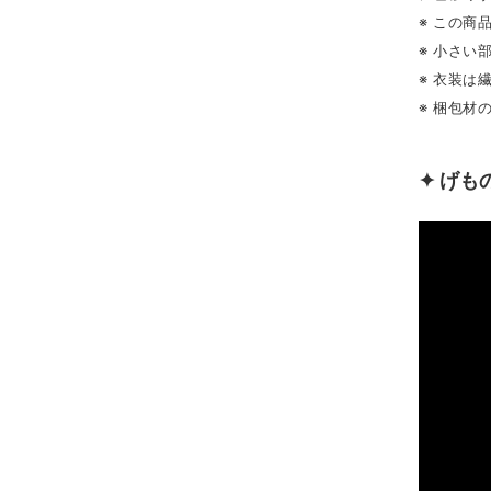
※ この商
※ 小さい
※ 衣装は
※ 梱包
✦ げ