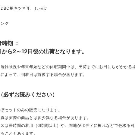
DBC用キツネ耳、しっぽ
ピング
け時期 ：
日から2～12日後の出荷となります。
文の混雑状況や年末年始などの休暇期間中は、出荷までにお日にちがかかる
況によって、到着日は前後する場合があります。
 （必ずお読みください）
っぽセットのみの販売になります。
写真は実際の商品とは多少異なる場合があります。
の衣装は長時間の着用（6時間以上）や、布地がボディに擦れなどで色移る
することもあります。