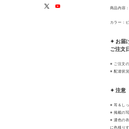
商品内容：
カラー：
✦ お届
ご注文
※ ご注
※ 配達状
✦ 注意
※ 耳＆し
※ 掲載の
※ 濃色
に色移り